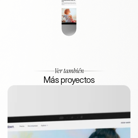
Ver también
Más 
proyectos